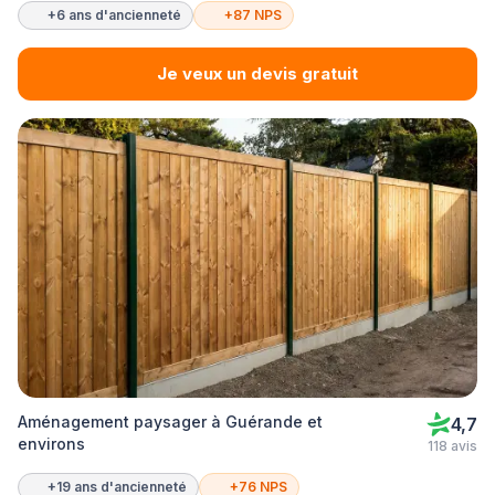
+6 ans d'ancienneté
+87 NPS
Je veux un devis gratuit
Aménagement paysager à Guérande et
4,7
environs
118 avis
+19 ans d'ancienneté
+76 NPS