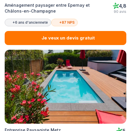
Aménagement paysager entre Epernay et
4,8
Châlons-en-Champagne
90 avis
+6 ans d'ancienneté
+87 NPS
Je veux un devis gratuit
Entreprise Paysagiste Metz
5