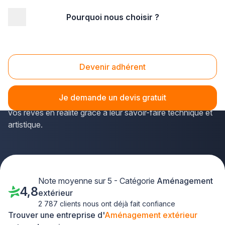
Pourquoi nous choisir ?
Accueil
/
Aménagement extérieur
Aménagement Extérieur
Devenir adhérent
Créer un jardin paysager unique ou rénover votre terrasse
demande expertise et vision créative. Les entreprises
Je demande un devis gratuit
spécialisées en
aménagement extérieur
transforment
vos rêves en réalité grâce à leur savoir-faire technique et
artistique.
Note moyenne sur 5 - Catégorie
Aménagement
4,8
extérieur
2 787 clients nous ont déjà fait confiance
Trouver une entreprise d'
Aménagement extérieur