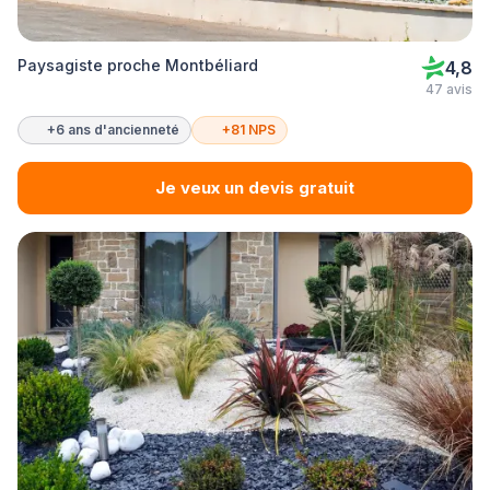
Paysagiste proche Montbéliard
4,8
47 avis
+6 ans d'ancienneté
+81 NPS
Je veux un devis gratuit