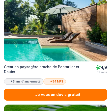
Création paysagère proche de Pontarlier et
4,9
Doubs
53 avis
+3 ans d'ancienneté
+94 NPS
Je veux un devis gratuit